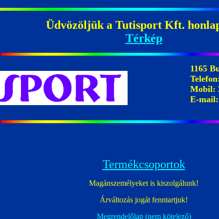
Üdvözöljük a Tutisport Kft. honla
Térkép
1165 Bu
Telefon
Mobil: 
E-mail
Termékcsoportok
Magánszemélyeket is kiszolgálunk!
Árváltozás jogát fenntartjuk!
Megrendelőlap (nem kötelező)