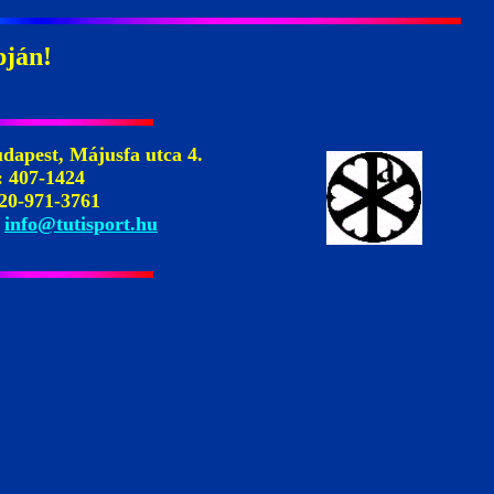
pján!
dapest, Májusfa utca 4.
: 407-1424
20-971-3761
:
info@tutisport.hu