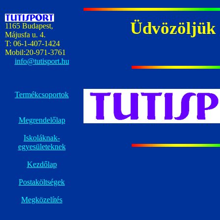
Üdvözöljük 
1165 Budapest,
Májusfa u. 4.
T: 06-1-407-1424
Mobil:20-971-3761
info@tutisport.hu
Termékcsoportok
Megrendelőlap
Iskoláknak-
egyesületeknek
Kezdőlap
Postaköltségek
Megközelítés